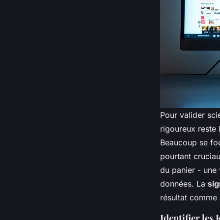
Pour valider sc
rigoureux reste 
Beaucoup se foc
pourtant crucia
du panier - une 
données. La
sig
résultat comme e
Identifier les 