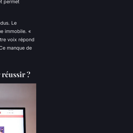
et permet
ndus. Le
ue immobile. «
utre voix répond
t. Ce manque de
réussir ?