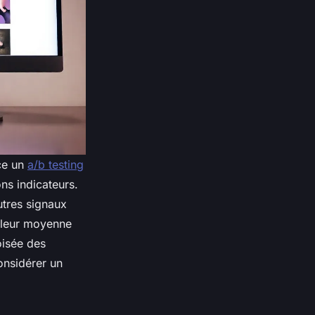
ace un
a/b testing
ns indicateurs.
utres signaux
valeur moyenne
oisée des
onsidérer un