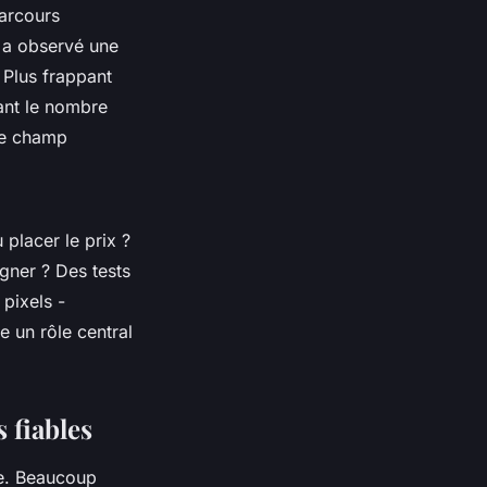
parcours
se a observé une
 Plus frappant
ant le nombre
ue champ
placer le prix ?
gner ? Des tests
pixels -
e un rôle central
s fiables
ne. Beaucoup