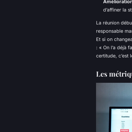
Amélioratio
d’affiner la 
La réunion début
responsable mark
Et si on changea
: « On l’a déjà 
certitude, c’est l
Les métriq