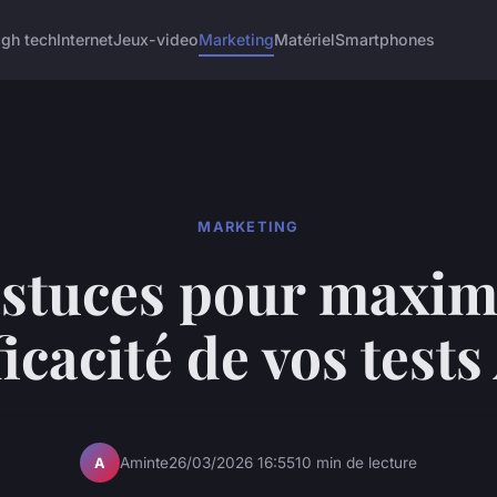
igh tech
Internet
Jeux-video
Marketing
Matériel
Smartphones
MARKETING
astuces pour maxim
fficacité de vos tests
Aminte
26/03/2026 16:55
10 min de lecture
A