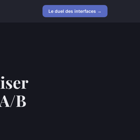
Le duel des interfaces →
iser
 A/B