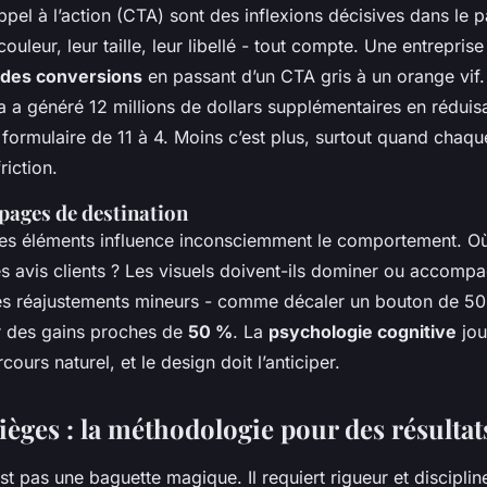
pel à l’action (CTA) sont des inflexions décisives dans le 
 couleur, leur taille, leur libellé - tout compte. Une entrepri
 des conversions
en passant d’un CTA gris à un orange vif.
a a généré 12 millions de dollars supplémentaires en réduis
formulaire de 11 à 4. Moins c’est plus, surtout quand chaq
riction.
pages de destination
des éléments influence inconsciemment le comportement. Où 
s avis clients ? Les visuels doivent-ils dominer ou accompa
s réajustements mineurs - comme décaler un bouton de 50 
r des gains proches de
50 %
. La
psychologie cognitive
jou
arcours naturel, et le design doit l’anticiper.
pièges : la méthodologie pour des résultat
st pas une baguette magique. Il requiert rigueur et discipli