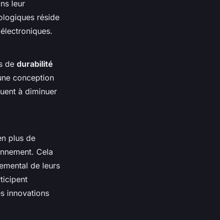
ns leur
ologiques réside
 électroniques.
es de
durabilité
 une conception
buent à diminuer
en plus de
ronnement. Cela
nemental de leurs
ticipent
es innovations