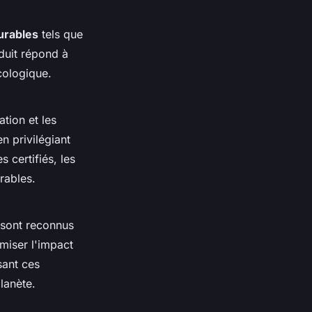
urables
tels que
duit répond à
cologique.
tion et les
n privilégiant
 certifiés, les
rables.
 sont reconnus
miser l'impact
sant ces
lanète.