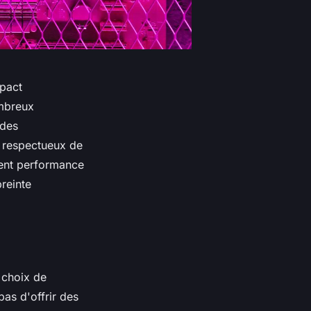
mpact
ombreux
 des
s respectueux de
ient performance
reinte
e choix de
pas d'offrir des