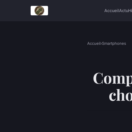
Accueil
Actu
H
Accueil
›
Smartphones
Compa
cho