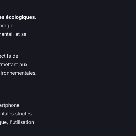
ues écologiques
.
nergie
ental, et sa
ctifs de
rmettant aux
vironnementales.
martphone
tales strictes.
e, l'utilisation