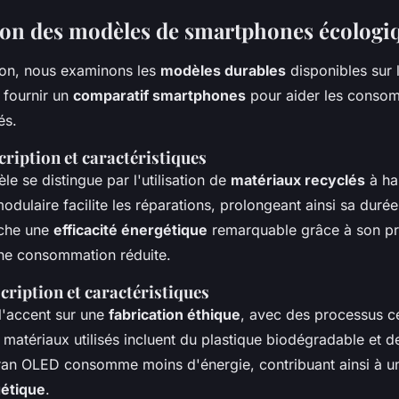
on des modèles de smartphones écologi
ion, nous examinons les
modèles durables
disponibles sur 
e fournir un
comparatif smartphones
pour aider les consom
és.
cription et caractéristiques
e se distingue par l'utilisation de
matériaux recyclés
à ha
dulaire facilite les réparations, prolongeant ainsi sa durée
iche une
efficacité énergétique
remarquable grâce à son p
ne consommation réduite.
cription et caractéristiques
'accent sur une
fabrication éthique
, avec des processus ce
matériaux utilisés incluent du plastique biodégradable et d
ran OLED consomme moins d'énergie, contribuant ainsi à un
gétique
.