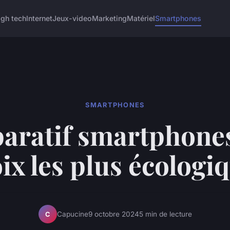
igh tech
Internet
Jeux-video
Marketing
Matériel
Smartphones
SMARTPHONES
ratif smartphones
ix les plus écologi
Capucine
9 octobre 2024
5 min de lecture
C