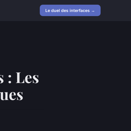
Le duel des interfaces →
 : Les
ques