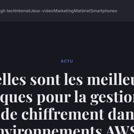
igh tech
Internet
Jeux-video
Marketing
Matériel
Smartphones
ACTU
lles sont les meille
iques pour la gestio
 de chiffrement dan
nvironnements AW