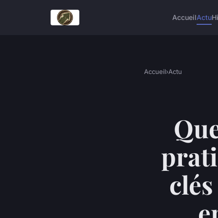
Accueil
Actu
H
Accueil
›
Actu
Que
prat
clés
e