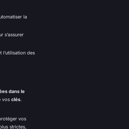
tomatiser la
r s’assurer
l’utilisation des
es dans le
 vos
clés
.
protéger vos
us strictes,