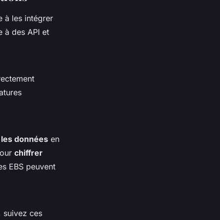
 à les intégrer
e à des API et
rectement
atures
r les données
en
our
chiffrer
es EBS peuvent
, suivez ces