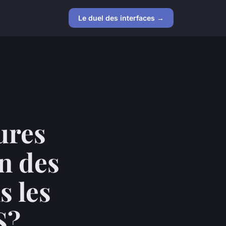
Le duel des interfaces →
ures
n des
s les
S?