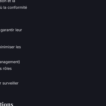
ion et la
où la conformité
garantir leur
inimiser les
 Management)
s rôles
 surveiller
ations