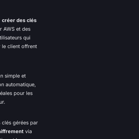
à
créer des clés
ar AWS et des
ilisateurs qui
le client offrent
n simple et
ion automatique,
éales pour les
ur.
s clés gérées par
hiffrement
via