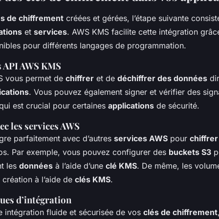
és de chiffrement
créées et gérées, l’étape suivante consiste
ations
et
services
. AWS KMS facilite cette intégration grâc
ibles pour différents langages de programmation.
es API AWS KMS
S vous permet de
chiffrer
et de
déchiffrer des données
di
ications
. Vous pouvez également signer et vérifier des sign
ui est crucial pour certaines
applications
de sécurité.
ec les services AWS
re parfaitement avec d’autres
services AWS
pour
chiffre
epos. Par exemple, vous pouvez configurer des
buckets S3
p
t les
données
à l’aide d’une
clé KMS
. De même, les volum
a création à l’aide de
clés KMS
.
ues d’intégration
 intégration fluide et sécurisée de vos
clés de chiffrement