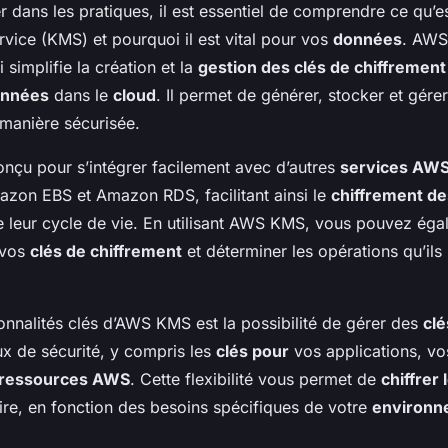
r dans les pratiques, il est essentiel de comprendre ce qu’
ice (KMS) et pourquoi il est vital pour vos
données
. AWS
 simplifie la création et la
gestion des clés de chiffrement
nnées
dans le
cloud
. Il permet de générer, stocker et gére
manière sécurisée.
çu pour s’intégrer facilement avec d’autres
services AW
on EBS et Amazon RDS, facilitant ainsi le
chiffrement d
 leur cycle de vie. En utilisant AWS KMS, vous pouvez éga
r vos
clés de chiffrement
et déterminer les opérations qu’ils
onnalités clés d’AWS KMS est la possibilité de gérer des
clé
ux de sécurité, y compris les
clés pour
vos applications, vo
ressources AWS
. Cette flexibilité vous permet de
chiffrer
ire, en fonction des besoins spécifiques de votre
environn