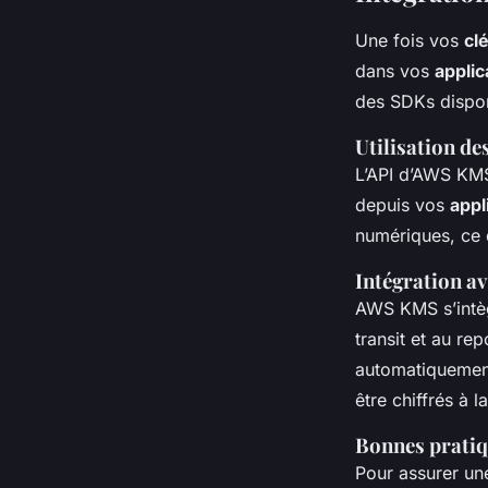
Une fois vos
cl
dans vos
applic
des SDKs dispon
Utilisation d
L’API d’AWS KM
depuis vos
appl
numériques, ce q
Intégration av
AWS KMS s’intèg
transit et au r
automatiquemen
être chiffrés à l
Bonnes pratiq
Pour assurer une