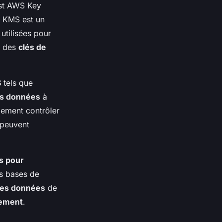
est AWS Key
 KMS est un
utilisées pour
r des
clés de
S
tels que
es données
à
lement contrôler
 peuvent
s pour
s bases de
 les données
de
ement
.