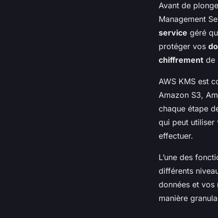
Avant de plonge
Management Serv
service
géré qui
protéger vos
do
chiffrement
de 
AWS KMS est con
Amazon S3, Amaz
chaque étape de
qui peut utilise
effectuer.
L’une des foncti
différents nivea
données et vos
manière granula