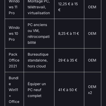
Windo
Montage PC,
12,25 € à 15
ws 11
télétravail,
OEM
€
Pro
virtualisation
PC anciens
Windo
ou VM,
ws 10
8,25 € à 11 €
OEM
rétrocompati
Pro
bilité
Pack
Bureautique
Office
standalone,
29 € à 35 €
OEM
2021
hors cloud
Bundl
e
Équiper un
OEM
Win11
PC neuf
41 € à 50 €
x2
+
complet
Office